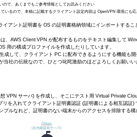
いので、あくまでもご参考情報としてお読みください
をベースにしているので、本稿に記載するクライアント設定内容は OpenVPN 環境に
たクライアント証明書を OS の証明書格納領域にインポートする
WS Client VPN が配布するものをテキスト編集して Wind
リを使って iOS 用の構成プロファイルを作成したりしています。
で動的生成して、クライアント PC に配布できるようにする機能
が当社の伝統なので、ひとつ叱咤激励のほどよろしくお願いい
想 VPN サーバ) を作成し、そこにテスト用 Virtual Private Cl
プリを入れてクライアント証明書認証 (証明書による相互認証) で
ンプルなれど、証明書のない端末からのアクセスを排除する構