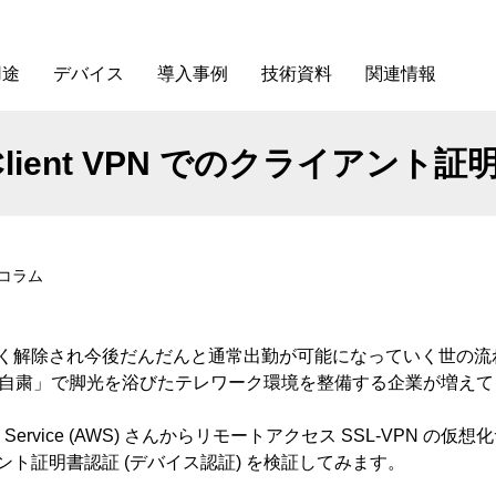
用途
デバイス
導入事例
技術資料
関連情報
Client VPN でのクライアント
コラム
く解除され今後だんだんと通常出勤が可能になっていく世の流
出自粛」で脚光を浴びたテレワーク環境を整備する企業が増え
b Service (AWS) さんからリモートアクセス SSL-VPN
クライアント証明書認証 (デバイス認証) を検証してみます。